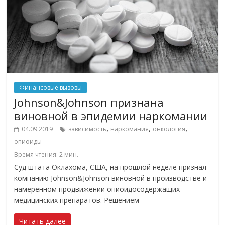
Финансовые вызовы
Johnson&Johnson признана
виновной в эпидемии наркомании
,
,
,
04.09.2019
зависимость
наркомания
онкология
опиоиды
Время чтения:
2
мин.
Суд штата Оклахома, США, на прошлой неделе признал
компанию Johnson&Johnson виновной в производстве и
намеренном продвижении опиоидосодержащих
медицинских препаратов. Решением
Читать далее