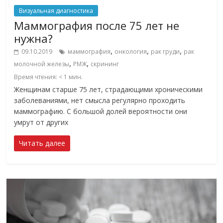
Визуальная диагностика
Маммография после 75 лет не
нужна?
,
,
,
09.10.2019
маммография
онкология
рак груди
рак
,
,
молочной железы
РМЖ
скрининг
Время чтения:
< 1
мин.
Женщинам старше 75 лет, страдающими хроническими
заболеваниями, нет смысла регулярно проходить
маммографию. С большой долей вероятности они
умрут от других
Читать далее