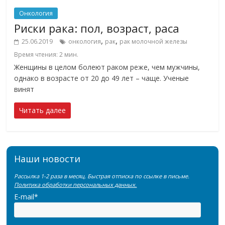
Онкология
Риски рака: пол, возраст, раса
,
,
25.06.2019
онкология
рак
рак молочной железы
Время чтения:
2
мин.
Женщины в целом болеют раком реже, чем мужчины,
однако в возрасте от 20 до 49 лет – чаще. Ученые
винят
Читать далее
Наши новости
Рассылка 1-2 раза в месяц. Быстрая отписка по ссылке в письме.
Политика обработки персональных данных.
E-mail*