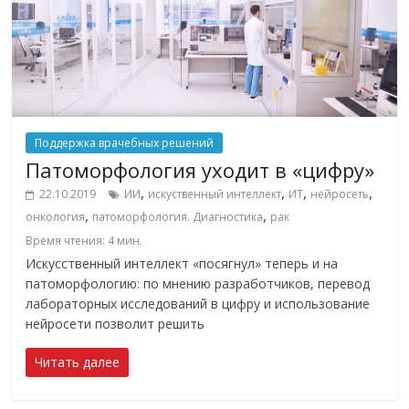
Поддержка врачебных решений
Патоморфология уходит в «цифру»
,
,
,
,
22.10.2019
ИИ
искуственный интеллект
ИТ
нейросеть
,
,
онкология
патоморфология. Диагностика
рак
Время чтения:
4
мин.
Искусственный интеллект «посягнул» теперь и на
патоморфологию: по мнению разработчиков, перевод
лабораторных исследований в цифру и использование
нейросети позволит решить
Читать далее