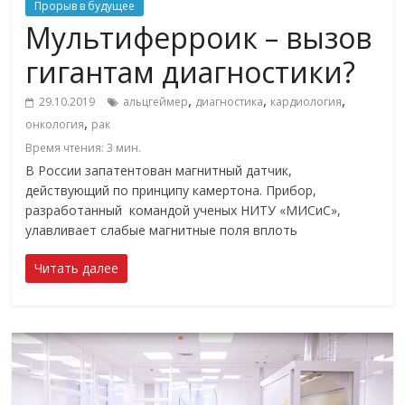
Прорыв в будущее
Мультиферроик – вызов
гигантам диагностики?
,
,
,
29.10.2019
альцгеймер
диагностика
кардиология
,
онкология
рак
Время чтения:
3
мин.
В России запатентован магнитный датчик,
действующий по принципу камертона. Прибор,
разработанный командой ученых НИТУ «МИСиС»,
улавливает слабые магнитные поля вплоть
Читать далее