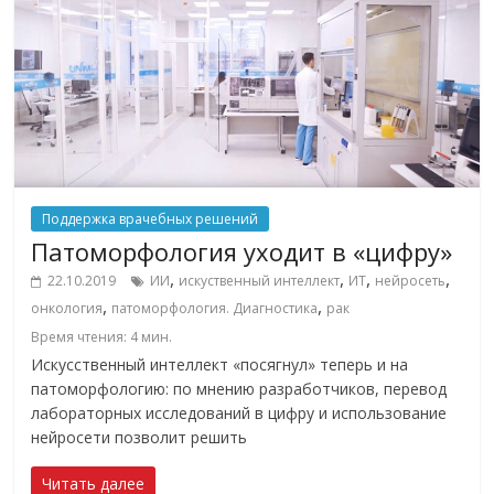
Поддержка врачебных решений
Патоморфология уходит в «цифру»
,
,
,
,
22.10.2019
ИИ
искуственный интеллект
ИТ
нейросеть
,
,
онкология
патоморфология. Диагностика
рак
Время чтения:
4
мин.
Искусственный интеллект «посягнул» теперь и на
патоморфологию: по мнению разработчиков, перевод
лабораторных исследований в цифру и использование
нейросети позволит решить
Читать далее