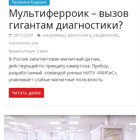
Прорыв в будущее
Мультиферроик – вызов
гигантам диагностики?
,
,
,
29.10.2019
альцгеймер
диагностика
кардиология
,
онкология
рак
Время чтения:
3
мин.
В России запатентован магнитный датчик,
действующий по принципу камертона. Прибор,
разработанный командой ученых НИТУ «МИСиС»,
улавливает слабые магнитные поля вплоть
Читать далее