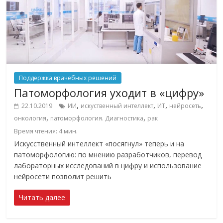
Поддержка врачебных решений
Патоморфология уходит в «цифру»
,
,
,
,
22.10.2019
ИИ
искуственный интеллект
ИТ
нейросеть
,
,
онкология
патоморфология. Диагностика
рак
Время чтения:
4
мин.
Искусственный интеллект «посягнул» теперь и на
патоморфологию: по мнению разработчиков, перевод
лабораторных исследований в цифру и использование
нейросети позволит решить
Читать далее