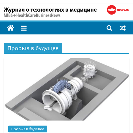
MIBS
+
Прорыв в будущее
HealthCareBusines
Технологии
на
страже
здоровья
Прорыв в будущее