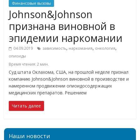
Финансовые вызовы
Johnson&Johnson
признана виновной в
эпидемии наркомании
,
,
,
04.09.2019
зависимость
наркомания
онкология
опиоиды
Время чтения:
2
мин.
Суд штата Оклахома, США, на прошлой неделе признал
компанию Johnson&Johnson виновной в производстве и
намеренном продвижении опиоидосодержащих
медицинских препаратов. Решением
Читать далее
Наши новости