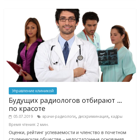
Управление клиникой
Будущих радиологов отбирают …
по красоте
,
,
05.07.2019
врачи-радиологи
дискриминация
кадры
Время чтения:
2
мин.
Оценки, рейтинг успеваемости и членство в почетном
студенческом обществе – недостаточные основания