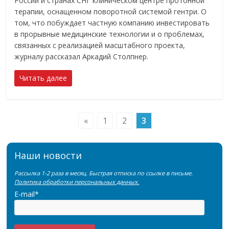
России и странах СНГ клиническом центре протонной
терапии, оснащенном поворотной системой гентри. О
том, что побуждает частную компанию инвестировать
в прорывные медицинские технологии и о проблемах,
связанных с реализацией масштабного проекта,
журналу рассказал Аркадий Столпнер.
Читать далее
«
1
2
3
Наши новости
Рассылка 1-2 раза в месяц. Быстрая отписка по ссылке в письме.
Политика обработки персональных данных.
E-mail*