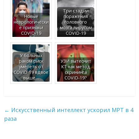
Три стадии
Новые
поражения
неврологически
головного
е признаки
мозга вирусом
COVID-19
COVID-19
У больных
раком риск
УЗИ вытеснит
умереть от
КТ как метод
COVID-19 вдвое
скрининга
выше…
COVID-19?
←
Искусственный интеллект ускорил МРТ в 4
раза