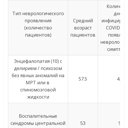
Количест
Тип неврологического
дней
проявления
Средний
инфициров
(количество
возраст
COVID-19
пациентов)
пациентов
появлен
неврологич
симптом
Энцефалопатия (10) с
делирием / психозом
без явных аномалий на
57.5
4.5
МРТ или в
спиномозговой
жидкости
Воспалительные
синдромы центральной
53
9