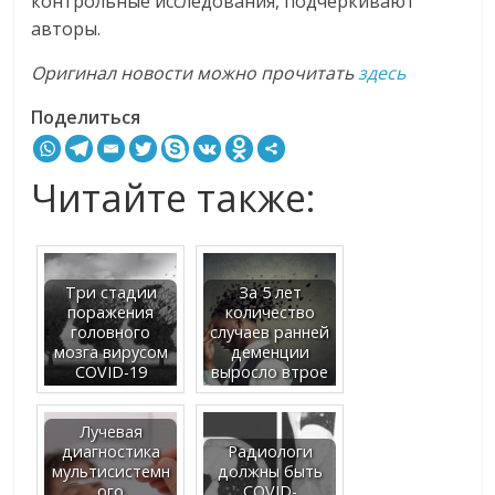
контрольные исследования, подчёркивают
авторы.
Оригинал новости можно прочитать
здесь
Поделиться
Читайте также:
Три стадии
За 5 лет
поражения
количество
головного
случаев ранней
мозга вирусом
деменции
COVID-19
выросло втрое
Лучевая
диагностика
Радиологи
мультисистемн
должны быть
ого
COVID-