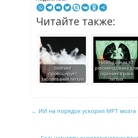
Читайте также:
Низкодозная КТ
Вейпинг
рекомендована для
провоцирует
скрининга рака
заболевания легких
легких
←
ИИ на порядок ускорил МРТ мозга