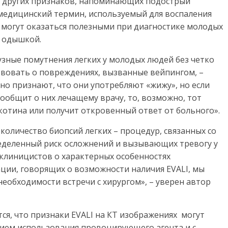
е других признаков, напоминающих подострый
медицинский термин, используемый для воспаления
ы могут оказаться полезными при диагностике молодых
и одышкой.
узные помутнения легких у молодых людей без четко
вовать о повреждениях, вызванные вейпингом, –
тно признают, что они употребляют «жижу», но если
сообщит о них лечащему врачу, то, возможно, тот
котина или получит откровенный ответ от больного».
оличество биопсий легких – процедур, связанных со
еделенный риск осложнений и вызывающих тревогу у
клиницистов о характерных особенностях
ции, говорящих о возможности наличия EVALI, мы
еобходимости встречи с хирургом», – уверен автор
тся, что признаки EVALI на КТ изображениях могут
нием использования провоцирующего агента и с