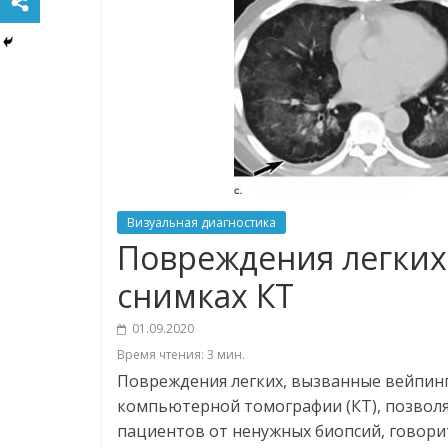
Визуальная диагностика
Повреждения легких
снимках КТ
01.09.2020
Время чтения:
3
мин.
Повреждения легких, вызванные вейпинг
компьютерной томографии (КТ), позволя
пациентов от ненужных биопсий, говори