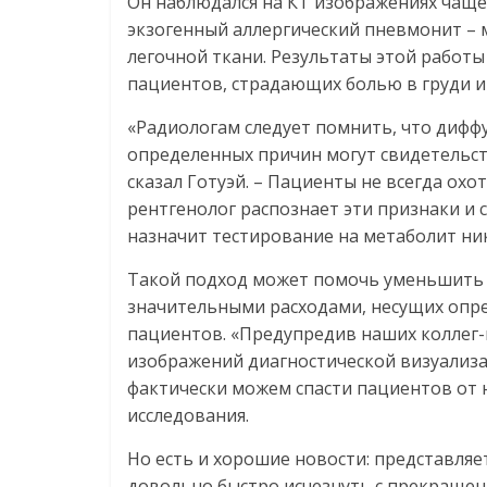
Он наблюдался на КТ изображениях чащ
экзогенный аллергический пневмонит – 
легочной ткани. Результаты этой работ
пациентов, страдающих болью в груди 
«Радиологам следует помнить, что дифф
определенных причин могут свидетельст
сказал Готуэй. – Пациенты не всегда охо
рентгенолог распознает эти признаки и 
назначит тестирование на метаболит ни
Такой подход может помочь уменьшить к
значительными расходами, несущих опр
пациентов. «Предупредив наших коллег-
изображений диагностической визуализа
фактически можем спасти пациентов от н
исследования.
Но есть и хорошие новости: представляе
довольно быстро исчезнуть с прекраще