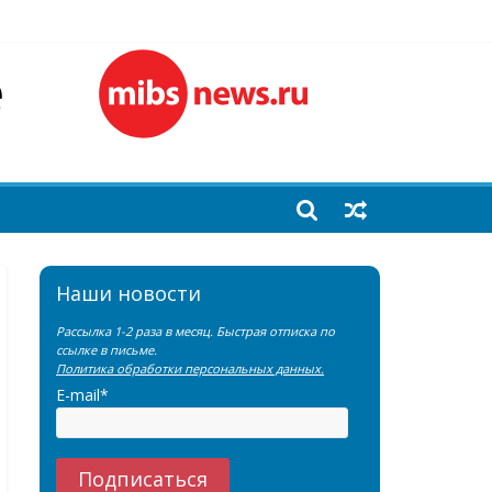
лочной железы
еренции SNMMI
емы?
Наши новости
Рассылка 1-2 раза в месяц. Быстрая отписка по
ссылке в письме.
Политика обработки персональных данных.
E-mail*