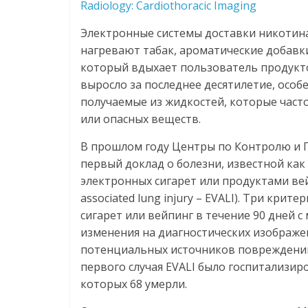
Radiology: Cardiothoracic Imaging
Электронные системы доставки никотина,
нагревают табак, ароматические добавки
который вдыхает пользователь продукто
выросло за последнее десятилетие, особ
получаемые из жидкостей, которые част
или опасных веществ.
В прошлом году Центры по Контролю и 
первый доклад о болезни, известной ка
электронных сигарет или продуктами вейпи
associated lung injury – EVALI). Три кри
сигарет или вейпинг в течение 90 дней 
изменения на диагностических изображе
потенциальных источников повреждений,
первого случая EVALI было госпитализир
которых 68 умерли.