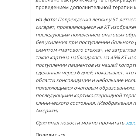
проведением дополнительной терапии 
На фото:
Повреждения легких у 51-летне
сигарет, проявляющиеся на КТ изображен
последующим появлением очаговых образ
без усиления при поступлении больного (
симптом «матового стекла», не затрагив
такая картина наблюдалась на 45% КТ из
поступлении пациентов из нашей когорты 
сделанная через 6 дней, показывает, чт
области консолидации и небольшие иска
появляющимся очаговым образованиям. 
последующими кортикостероидной терап
клинического состояния. (Изображения
Америки)
Оригинал новости можно прочитать
здес
Поделиться