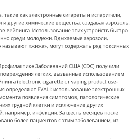
 такие как электронные сигареты и испарители,
 и другие химические вещества, создавая аэрозоль,
в вейпинга. Использование этих устройств быстро
енно среди молодежи. Вдыхаемые аэрозоли,
о называют «жижа», могут содержать ряд токсичных
Профилактике Заболеваний США (CDC) получили
к повреждения легких, вызванные использованием
нга (electronic cigarette or vaping product use-
терия определяют EVALI: использование электронных
с момента появления симптомов, патологические
ниях грудной клетки и исключение других
 например, инфекции. За шесть месяцев после
овано более пациентов с этим заболеванием, из