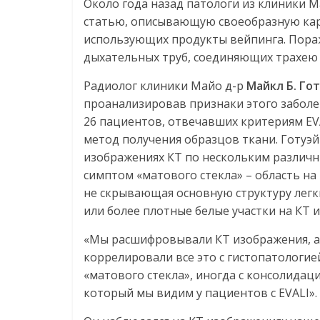
Около года назад патологи из клиники М
статью, описывающую своеобразную кар
использующих продукты вейпинга. Пора
дыхательных труб, соединяющих трахею 
Радиолог клиники Майо д-р
Майкл Б. Го
проанализировав признаки этого заболе
26 пациентов, отвечавших критериям EV
метод получения образцов ткани. Готуэй
изображениях КТ по нескольким различн
симптом «матового стекла» – область на
не скрывающая основную структуру легки
или более плотные белые участки на КТ 
«Мы расшифровывали КТ изображения, а 
коррелировали все это с гистопатологией
«матового стекла», иногда с консолидац
который мы видим у пациентов с EVALI».