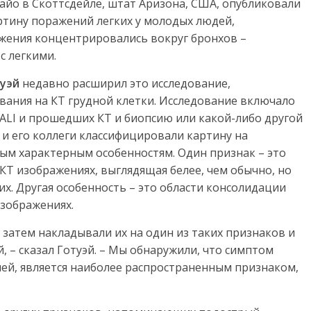
айо в Скоттсдейле, штат Аризона, США, опубликовали
тину поражений легких у молодых людей,
жения концентрировались вокруг бронхов –
с легкими.
туэй
недавно расширил это исследование,
вания на КТ грудной клетки. Исследование включало
ALI и прошедших КТ и биопсию или какой-либо другой
 и его коллеги классифицировали картину на
ым характерным особенностям. Один признак – это
 КТ изображениях, выглядящая белее, чем обычно, но
х. Другая особенность – это области консолидации
изображениях.
затем накладывали их на один из таких признаков и
, – сказал Готуэй. – Мы обнаружили, что симптом
ией, является наиболее распространенным признаком,