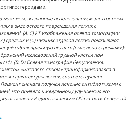
кортикостероидами.
го мужчины, вызванные использованием электронных
иях в виде острого повреждения легких с
ований. (А, С) КТ изображения осевой томографии
А) средних и (С) нижних отделов легких показывают
ающий субплевральную область (выделено стрелками);
ображений исследований грудной клетки при
(11). (B
, D
) Осевая томография без усиления,
о симптом «матового стекла» трансформировался в
жения архитектуры легких, соответствующие
Пациент сначала получал лечение антибиотиками с
ией, что привело к медленному улучшению его
 предоставлены Радиологическим Обществом Северной
ь