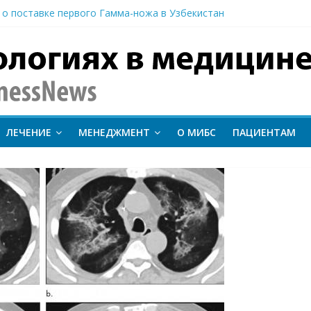
 о поставке первого Гамма-ножа в Узбекистан
 линии лечения метастатического трижды негативного рака мо
вание метода протонной терапии ConformalFLASH на пациентах
-КТ и новый этап развития ядерной медицины: результаты конф
иентам важно следить за состоянием сердечно-сосудистой сист
inessNews
ЛЕЧЕНИЕ
МЕНЕДЖМЕНТ
О МИБС
ПАЦИЕНТАМ