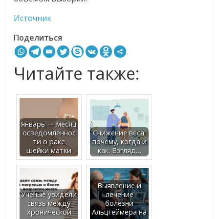
Источник
Поделиться
Читайте также:
Январь — месяц
осведомленнос
Снижение веса:
ти о раке
почему, когда и
шейки матки
как. Взгляд…
Выявление и
Ученые увидели
лечение
связь между
болезни
хронической
Альцгеймера на