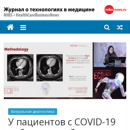
MIBS
+
HealthCareBusines
Технологии
на
страже
здоровья
Визуальная диагностика
У пациентов с COVID-19