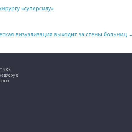
хирургу «суперсилу»
еская визуализация выходит за стены больниц
71987.
надзору в
совых