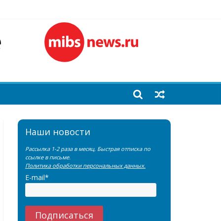
лочной железы
еренции SNMMI
емы?
Наши новости
Рассылка 1-2 раза в месяц. Быстрая отписка по
ссылке в письме.
Политика обработки персональных данных.
E-mail*