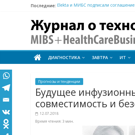
Последние:
Elekta и МИБС подписали соглашение
В США одобрена новая схема первой
MIBS
FDA одобрило первое в США исследо
Тераностика, кардиологическая ПЭТ
+
Атеросклероз и рак: почему онкопац
HealthCareBus
ДИАГНОСТИКА
ЗАВТРА
ИТ
Технологии
на
страже
Прогнозы и тенденции
здоровья
Будущее инфузионных
совместимость и бе
12.07.2018
Время чтения:
3
мин.