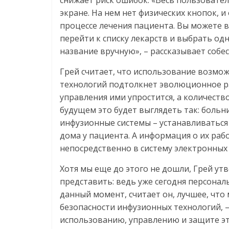
снижает риск ошибок. «Весь пользовате
экране. На нем нет физических кнопок, и 
процессе лечения пациента. Вы можете 
перейти к списку лекарств и выбрать одно
название вручную», – рассказывает собе
Грей считает, что использование возмож
технологий подтолкнет эволюционное раз
управления ими упростится, а количеств
будущем это будет выглядеть так: больн
инфузионные системы – устанавливаться 
дома у пациента. А информация о их раб
непосредственно в систему электронных
Хотя мы еще до этого не дошли, Грей ут
представить: ведь уже сегодня персона
данный момент, считает он, лучшее, что
безопасности инфузионных технологий, 
использованию, управлению и защите эт