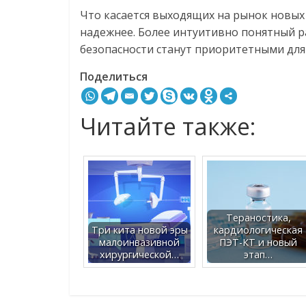
Что касается выходящих на рынок новых 
надежнее. Более интуитивно понятный р
безопасности станут приоритетными для
Поделиться
Читайте также:
Тераностика,
Три кита новой эры
кардиологическая
малоинвазивной
ПЭТ-КТ и новый
хирургической…
этап…