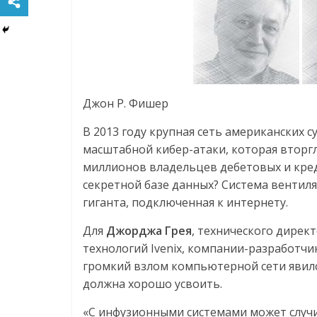
Джон Р. Фишер
В 2013 году крупная сеть американских 
масштабной кибер-атаки, которая втор
миллионов владельцев дебетовых и креди
секретной базе данных? Система вентил
гиганта, подключенная к интернету.
Для
Джорджа Грея
, технического дирек
технологий Ivenix, компании-разработч
громкий взлом компьютерной сети явилс
должна хорошо усвоить.
«С инфузионными системами может случит