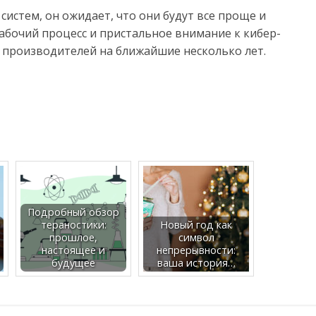
систем, он ожидает, что они будут все проще и
абочий процесс и пристальное внимание к кибер-
 производителей на ближайшие несколько лет.
Подробный обзор
тераностики:
Новый год как
прошлое,
символ
настоящее и
непрерывности:
будущее
ваша история…