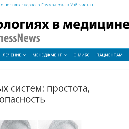
 о поставке первого Гамма-ножа в Узбекистан
 линии лечения метастатического трижды негативного рака мо
вание метода протонной терапии ConformalFLASH на пациентах
-КТ и новый этап развития ядерной медицины: результаты конф
иентам важно следить за состоянием сердечно-сосудистой сист
inessNews
ЛЕЧЕНИЕ
МЕНЕДЖМЕНТ
О МИБС
ПАЦИЕНТАМ
 систем: простота,
зопасность