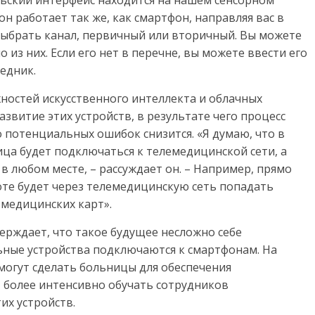
льский интерфейс находится на нашем сенсорном
он работает так же, как смартфон, направляя вас в
выбрать канал, первичный или вторичный. Вы можете
 из них. Если его нет в перечне, вы можете ввести его
седник.
ностей искусственного интеллекта и облачных
витие этих устройств, в результате чего процесс
о потенциальных ошибок снизится. «Я думаю, что в
ица будет подключаться к телемедицинской сети, а
в любом месте, – рассуждает он. – Например, прямо
оте будет через телемедицинскую сеть попадать
 медицинских карт».
верждает, что такое будущее несложно себе
льные устройства подключаются к смартфонам. На
 могут сделать больницы для обеспечения
– более интенсивно обучать сотрудников
их устройств.