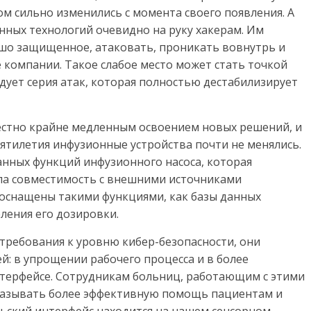
ом сильно изменились c момента своего появления. А
нных технологий очевидно на руку хакерам. Им
ошо защищенное, атаковать, проникать вовнутрь и
 компании. Такое слабое место может стать точкой
дует серия атак, которая полностью дестабилизирует
естно крайне медленным освоением новых решений, и
сятилетия инфузионные устройства почти не менялись.
анных функций инфузионного насоса, которая
ала совместимость с внешними источниками
 оснащены такими функциями, как базы данных
ления его дозировки.
ребования к уровню кибер-безопасности, они
: в упрощении рабочего процесса и в более
терфейсе. Сотрудникам больниц, работающим с этими
оказывать более эффективную помощь пациентам и