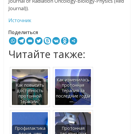
Journal of Radiation Oncology-Biology-Physics (Red
Journal)).
Источник
Поделиться
Читайте также:
Как изменилась
Как повысить
протонная
доступность
терапия за
протонной
последние годы
терапии?
—…
Профилактика
Протонная
лучше, чем
терапия при