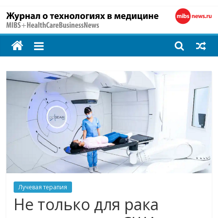
MIBS
+
HealthCareBusines
Технологии
на
страже
здоровья
Лучевая терапия
Не только для рака