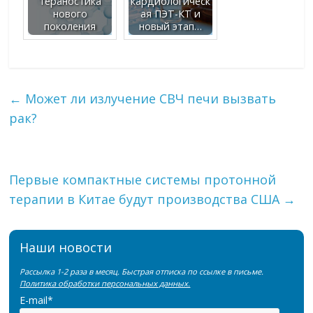
тераностика
кардиологическ
нового
ая ПЭТ-КТ и
поколения
новый этап…
←
Может ли излучение СВЧ печи вызвать
рак?
Первые компактные системы протонной
терапии в Китае будут производства США
→
Наши новости
Рассылка 1-2 раза в месяц. Быстрая отписка по ссылке в письме.
Политика обработки персональных данных.
E-mail*