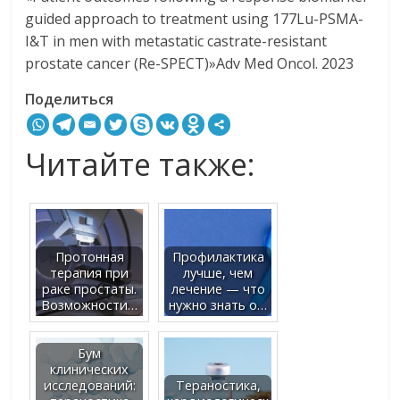
guided approach to treatment using 177Lu-PSMA-
I&T in men with metastatic castrate-resistant
prostate cancer (Re-SPECT)»Adv Med Oncol. 2023
Поделиться
Читайте также:
Протонная
Профилактика
терапия при
лучше, чем
раке простаты.
лечение — что
Возможности…
нужно знать о…
Бум
клинических
исследований:
Тераностика,