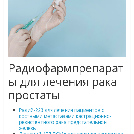
Радиофармпрепарат
ы для лечения рака
простаты
Радий-223 для лечения пациентов с
костными метастазами
кастрационно
-
резистентного рака предстательной
железы