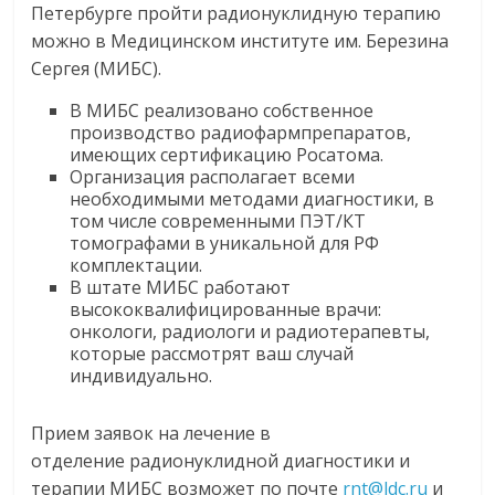
Петербурге пройти радионуклидную терапию
можно в Медицинском институте им. Березина
Сергея (МИБС).
В МИБС реализовано собственное
производство
радиофармпрепаратов
,
имеющих сертификацию
Росатома
.
Организация располагает всеми
необходимыми
ме
тодами диагностики, в
том числе
современными ПЭТ/КТ
томографами в уникальной для РФ
комплектации.
В штате МИБС работают
высококвалифицированные врачи:
онкологи, радиологи и
радиотерапевты
,
которые рассмотрят ваш случай
индивидуально.
Прием заявок на лечение в
отделение радионуклидной диагностики и
терапии МИБС возможет по почте
rnt@ldc.ru
и