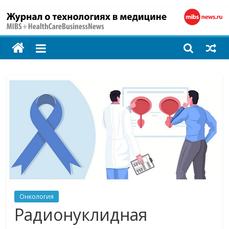
MIBS
+
HealthCareBusines
Технологии
на
страже
здоровья
Онкология
Радионуклидная