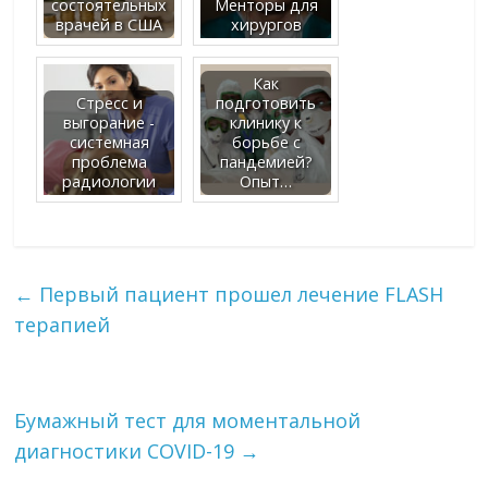
состоятельных
Менторы для
врачей в США
хирургов
Как
Стресс и
подготовить
выгорание -
клинику к
системная
борьбе с
проблема
пандемией?
радиологии
Опыт…
←
Первый пациент прошел лечение FLASH
терапией
Бумажный тест для моментальной
диагностики COVID-19
→