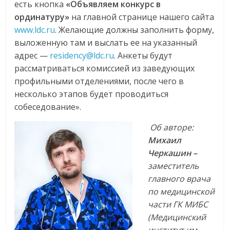
есть кнопка
«Объявляем конкурс в
ординатуру»
на главной странице нашего сайта
www.ldc.ru
. Желающие должны заполнить форму,
выложенную там и выслать ее на указанный
адрес —
residency@ldc.ru
. Анкеты будут
рассматриваться комиссией из заведующих
профильными отделениями, после чего в
несколько этапов будет проводиться
собеседование».
Об авторе:
Михаил
Черкашин –
заместитель
главного врача
по медицинской
части ГК МИБС
(Медицинский
институт им.