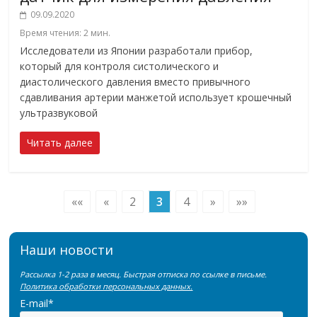
09.09.2020
Время чтения:
2
мин.
Исследователи из Японии разработали прибор,
который для контроля систолического и
диастолического давления вместо привычного
сдавливания артерии манжетой использует крошечный
ультразвуковой
Читать далее
««
«
2
3
4
»
»»
Наши новости
Рассылка 1-2 раза в месяц. Быстрая отписка по ссылке в письме.
Политика обработки персональных данных.
E-mail*