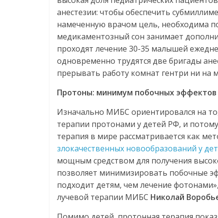
высокая доля педиатрических пациентов.
анестезии: чтобы обеспечить субмиллим
намеченную врачом цель, необходима п
медикаментозный сон занимает дополни
проходят лечение 30-35 малышей ежедне
одновременно трудятся две бригады ане
прерывать работу комнат гентри ни на м
Протоны: минимум побочных эффектов
Изначально МИБС ориентировался на то,
терапии протонами у детей РФ, и потому
терапия в мире рассматривается как мет
злокачественных новообразований у де
мощным средством для получения высок
позволяет минимизировать побочные эфф
подходит детям, чем лечение фотонами»
лучевой терапии МИБС
Николай Воробье
Помимо детей, протонная терапия показ