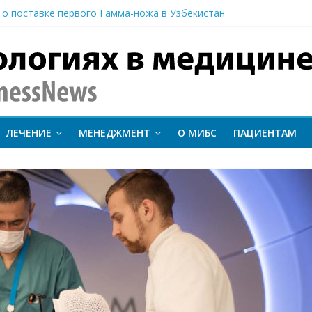
иентам важно следить за состоянием сердечно-сосудистой сист
 о поставке первого Гамма-ножа в Узбекистан
 линии лечения метастатического трижды негативного рака мо
вание метода протонной терапии ConformalFLASH на пациентах
-КТ и новый этап развития ядерной медицины: результаты конф
inessNews
ЛЕЧЕНИЕ
МЕНЕДЖМЕНТ
О МИБС
ПАЦИЕНТАМ