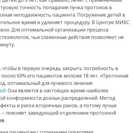
 Детей до 6 лет, как правило, лечат с применением
етровую точность попадание пучка протонов в
олная неподвижность пациента. Погружение детей в
тельное время и удлиняет процедуру. В Центре МИБС
вно. Для оптимальной организации процесса
стезиологов, чьи слаженные действия позволяют не
инуту.
 чтобы в первую очередь закрыть потребность в
 около 60% его пациентов моложе 18 лет. «Протонная
од, оптимальный для лучевого лечения
тей
. Она является в настоящее время наиболее
ой конформности дозных распределений. Метод
екты и риски вторичных раков, а потому лучше
, – поясняет заведующий отделением протонной
в.
ана пациентам с солидными опухолями,