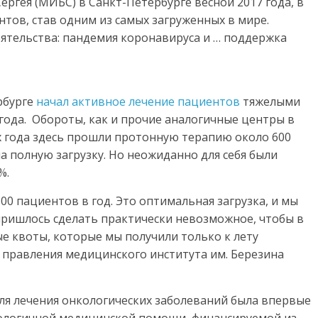
ргея (МИБС) в Санкт-Петербурге весной 2017 года, в
тов, став одним из самых загруженных в мире.
оятельства: пандемия коронавируса и … поддержка
рбурге
начал активное лечение пациентов
тяжелыми
года. Обороты, как и прочие аналогичные центры в
ых года здесь прошли протонную терапию около 600
а полную загрузку. Но неожиданно для себя были
%.
0 пациентов в год. Это оптимальная загрузка, и мы
пришлось сделать практически невозможное, чтобы в
 квоты, которые мы получили только к лету
 правления медицинского института им. Березина
для лечения онкологических заболеваний была впервые