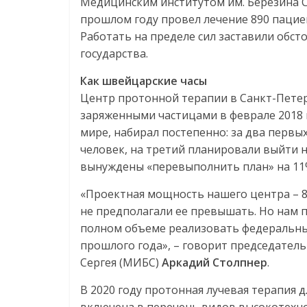
Медицинским институтом им. Березина Се
прошлом году провел лечение 890 пациен
Работать на пределе сил заставили обст
государства.
Как швейцарские часы
Центр протонной терапии в Санкт-Пете
заряженными частицами в феврале 2018 
мире, набирал постепенно: за два перв
человек, на третий планировали выйти н
вынуждены «перевыполнить план» на 11
«Проектная мощность нашего центра – 80
не предполагали ее превышать. Но нам 
полном объеме реализовать федеральные
прошлого года», – говорит председатель
Сергея (МИБС)
Аркадий Столпнер
.
В 2020 году протонная лучевая терапия 