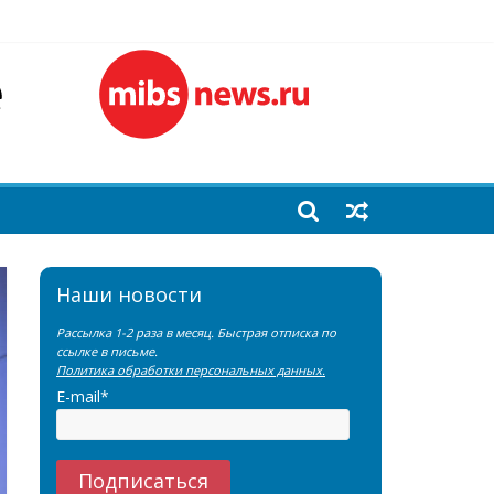
емы?
лочной железы
еренции SNMMI
Наши новости
Рассылка 1-2 раза в месяц. Быстрая отписка по
ссылке в письме.
Политика обработки персональных данных.
E-mail*