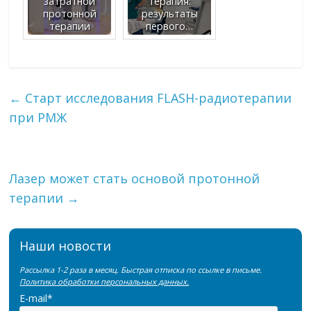
затратной
терапия:
протонной
результаты
терапии
первого…
←
Старт исследования FLASH-радиотерапии
при РМЖ
Лазер может стать основой протонной
терапии
→
Наши новости
Рассылка 1-2 раза в месяц. Быстрая отписка по ссылке в письме.
Политика обработки персональных данных.
E-mail*