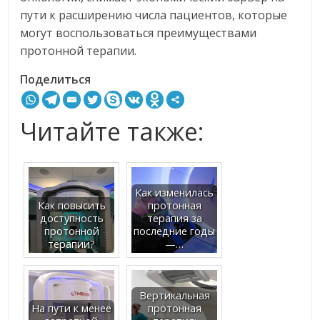
пути к расширению числа пациентов, которые
могут воспользоваться преимуществами
протонной терапии.
Поделиться
Читайте также:
Как изменилась
Как повысить
протонная
доступность
терапия за
протонной
последние годы
терапии?
—…
Вертикальная
На пути к менее
протонная