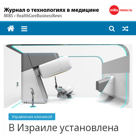
MIBS
+
HealthCareBusines
Технологии
на
страже
здоровья
Управление клиникой
В Израиле установлена