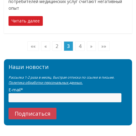
потребителей медицинских услуг считают негативный
опыт
Читать далее
««
«
2
3
4
»
»»
Наши новости
Рассылка 1-2 раза в месяц. Быстрая отписка по ссылке в письме.
Политика обработки персональных данных.
E-mail*