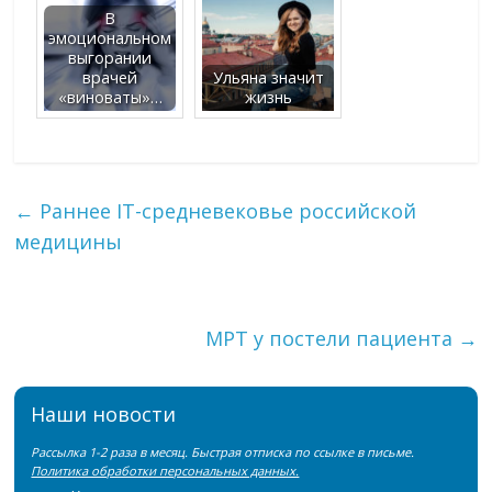
В
эмоциональном
выгорании
врачей
Ульяна значит
«виноваты»…
жизнь
←
Раннее IT-средневековье российской
медицины
МРТ у постели пациента
→
Наши новости
Рассылка 1-2 раза в месяц. Быстрая отписка по ссылке в письме.
Политика обработки персональных данных.