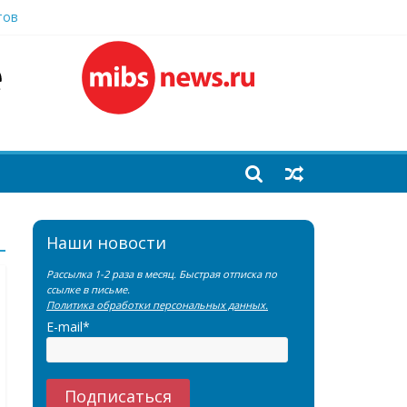
тов
еренции SNMMI
емы?
Наши новости
Рассылка 1-2 раза в месяц. Быстрая отписка по
ссылке в письме.
Политика обработки персональных данных.
E-mail*