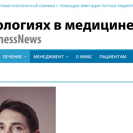
гематологической клиники с помощью имитации потока пациен
вание метода протонной терапии ConformalFLASH на пациентах
-КТ и новый этап развития ядерной медицины: результаты конф
иентам важно следить за состоянием сердечно-сосудистой сист
 о поставке первого Гамма-ножа в Узбекистан
inessNews
ЛЕЧЕНИЕ
МЕНЕДЖМЕНТ
О МИБС
ПАЦИЕНТАМ