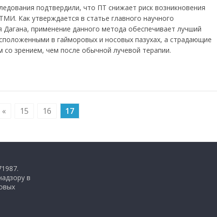
ледования подтвердили, что ПТ снижает риск возникновения
ТМИ. Как утверждается в статье главного научного
я Дагана, применение данного метода обеспечивает лучший
сположенными в гайморовых и носовых пазухах, а страдающие
со зрением, чем после обычной лучевой терапии.
«
15
16
17
71987.
надзору в
совых