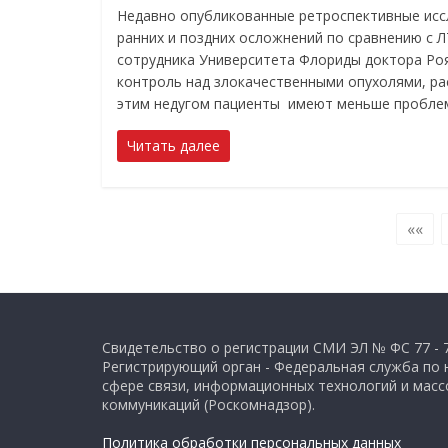
Недавно опубликованные ретроспективные исс
ранних и поздних осложнений по сравнению с Л
сотрудника Университета Флориды доктора Ро
контроль над злокачественными опухолями, ра
этим недугом пациенты имеют меньше проблем 
Читать далее
««
Свидетельство о регистрации СМИ ЭЛ № ФС 77 - 
Регистрирующий орган - Федеральная служба по 
сфере связи, информационных технологий и мас
коммуникаций (Роскомнадзор).
Политика обработки персональных данных