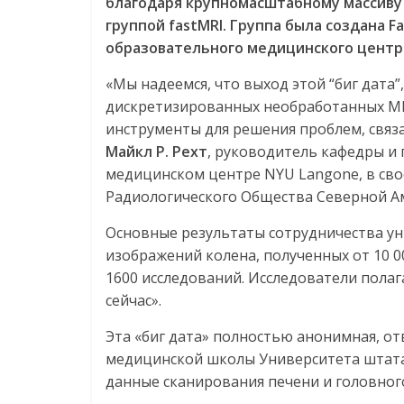
благодаря
крупномасштабному
массиву
группой
fastMRI
.
Группа
была
создана
F
образовательного
медицинского
центр
«Мы надеемся, что выход этой “биг дата
дискретизированных необработанных МР
инструменты для решения проблем, связа
Майкл
Р
.
Рехт
, руководитель кафедры и
медицинском центре NYU Langone, в св
Радиологического Общества Северной Ам
Основные результаты сотрудничества у
изображений колена, полученных от 10 
1600 исследований. Исследователи полаг
сейчас».
Эта «биг дата» полностью анонимная, 
медицинской школы Университета штата
данные сканирования печени и головного