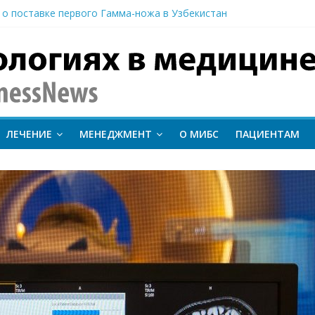
 о поставке первого Гамма-ножа в Узбекистан
 линии лечения метастатического трижды негативного рака мо
вание метода протонной терапии ConformalFLASH на пациентах
-КТ и новый этап развития ядерной медицины: результаты конф
иентам важно следить за состоянием сердечно-сосудистой сист
inessNews
ЛЕЧЕНИЕ
МЕНЕДЖМЕНТ
О МИБС
ПАЦИЕНТАМ