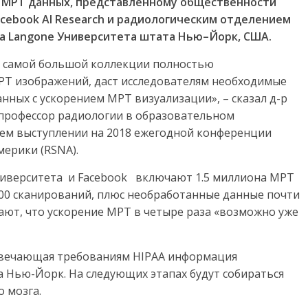
МРТ
данных
,
представленному
общественности
acebook
AI
Research
и
радиологическим
отделением
а
Langone
Университета
штата
Нью
–
Йорк
,
США
.
”, самой большой коллекции полностью
Т изображений, даст исследователям необходимые
нных с ускорением МРТ визуализации», – сказал д-р
 профессор радиологии в образовательном
оем выступлении на 2018 ежегодной конференции
ерики (RSNA).
ниверситета и Facebook включают 1.5 миллиона МРТ
000 сканирований, плюс необработанные данные почти
ают, что ускорение МРТ в четыре раза «возможно уже
отвечающая требованиям HIPAA информация
 Нью-Йорк. На следующих этапах будут собираться
 мозга.