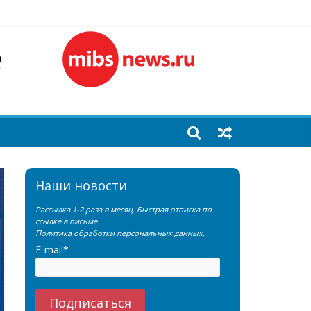
лочной железы
еренции SNMMI
емы?
Наши новости
Рассылка 1-2 раза в месяц. Быстрая отписка по
ссылке в письме.
Политика обработки персональных данных.
E-mail*