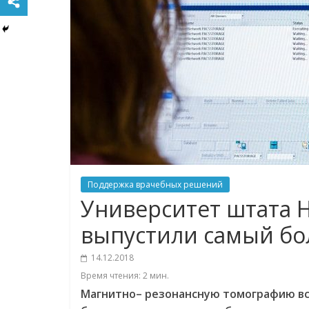
Поддержка врачебных решений
Университет штата 
выпустили самый бо
14.12.2018
Время чтения:
2
мин.
Магнитно
–
резонансную
томографию
в