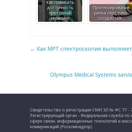
Как повысить
доступность
Прогнозирование
протонной
риска сердечно-
терапии?
сосудистых…
←
Как МРТ спектроскопия выполняе
Olympus Medical Systems запл
Свидетельство о регистрации СМИ ЭЛ № ФС 77 - 
Регистрирующий орган - Федеральная служба по 
сфере связи, информационных технологий и мас
коммуникаций (Роскомнадзор).