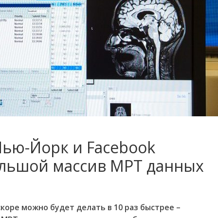
Нью-Йорк и Facebook
льшой массив МРТ данных
скоре
можно
будет
делать
в
10
раз
быстрее
–