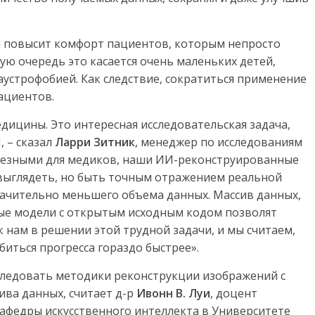
 повысит комфорт пациентов, которым непросто
ую очередь это касается очень маленьких детей,
аустрофобией. Как следствие, сократиться применение
ациентов.
едицины. Это интересная исследовательская задача,
 – сказал
Ларри
Зитник
, менеджер по исследованиям
полезными для медиков, наши ИИ-реконструированные
выглядеть, но быть точным отражением реальной
значительно меньшего объема данных. Массив данных,
вые модели с открытым исходным кодом позволят
 нам в решении этой трудной задачи, и мы считаем,
иться прогресса гораздо быстрее».
ледовать методики реконструкции изображений с
ва данных, считает д-р
Ивонн
В
.
Луи
, доцент
кафедры искусственного интеллекта в Университете