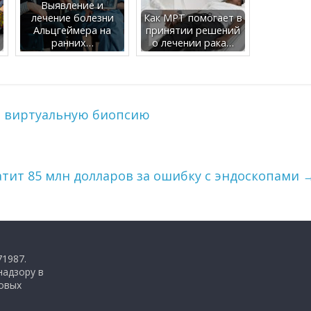
Выявление и
лечение болезни
Как МРТ помогает в
Альцгеймера на
принятии решений
ранних…
о лечении рака…
т виртуальную биопсию
атит 85 млн долларов за ошибку с эндоскопами
71987.
надзору в
совых