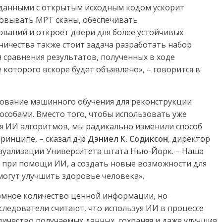
с данными с открытым исходным кодом ускорит
ровывать МРТ сканы, обеспечивать
ваний и откроет двери для более устойчивых
ничества также стоит задача разработать набор
 сравнения результатов, полученных в ходе
 которого вскоре будет объявлено», – говорится в
зование машинного обучения для реконструкции
собами. Вместо того, чтобы использовать уже
 ИИ алгоритмов, мы радикально изменили способ
ринципе, – сказал д-р
Дэниел
К
.
Содиксон
, директор
зуализации Университета штата Нью-Йорк. – Наша
х при помощи ИИ, а создать новые возможности для
огут улучшить здоровье человека».
мное количество ценной информации, но
следователи считают, что используя ИИ в процессе
личество получаемых данных, сохраняя и даже улучшив