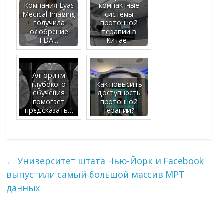
Компания Eyas
компактные
Medical Imaging
системы
получила
протонной
одобрение
терапии в
FDA…
Китае…
Алгоритм
глубокого
Как повысить
обучения
доступность
помогает
протонной
предсказать…
терапии?
←
Университет штата Нью-Йорк и Facebook
выпустили самый большой массив МРТ
данных