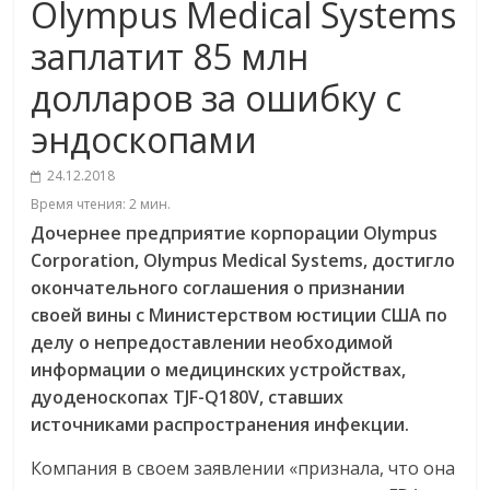
Olympus Medical Systems
заплатит 85 млн
долларов за ошибку с
эндоскопами
24.12.2018
Время чтения:
2
мин.
Дочернее
предприятие
корпорации
Olympus
Corporation, Olympus Medical Systems,
достигло
окончательного
соглашения
о
признании
своей
вины
с
Министерством
юстиции
США
по
делу
о
непредоставлении
необходимой
информации
о
медицинских
устройствах
,
дуоденоскопах
TJF-Q180V,
ставших
источниками
распространения
инфекции
.
Компания в своем заявлении «признала, что она