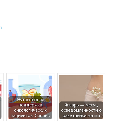
сь
Нутритивная
поддержка
Январь — месяц
онкологических
осведомленности о
пациентов. Сипинг.
раке шейки матки