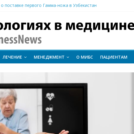
 о поставке первого Гамма-ножа в Узбекистан
 линии лечения метастатического трижды негативного рака мо
вание метода протонной терапии ConformalFLASH на пациентах
-КТ и новый этап развития ядерной медицины: результаты конф
иентам важно следить за состоянием сердечно-сосудистой сист
inessNews
ЛЕЧЕНИЕ
МЕНЕДЖМЕНТ
О МИБС
ПАЦИЕНТАМ