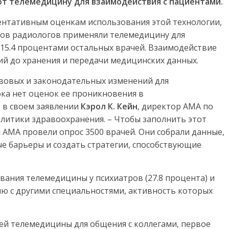
ют
телемедицину
для
взаимодействия
с
пациентами
.
нтативным оценкам использования этой технологии,
нтов радиологов применяли телемедицину для
 15.4 процентами остальных врачей. Взаимодействие
ий до хранения и передачи медицинских данных.
вовых и законодательных изменений для
ка нет оценок ее проникновения в
 в своем заявлении
Кэрол
К
.
Кейн
, директор АМА по
олитики здравоохранения. – Чтобы заполнить этот
АМА провели опрос 3500 врачей. Они собрали данные,
е барьеры и создать стратегии, способствующие
вания телемедицины у психиатров (27.8 процента) и
ию с другими специальностями, активность которых
ей телемедицины для общения с коллегами, первое