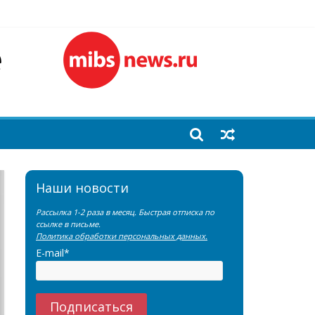
лочной железы
еренции SNMMI
емы?
Наши новости
Рассылка 1-2 раза в месяц. Быстрая отписка по
ссылке в письме.
Политика обработки персональных данных.
E-mail*