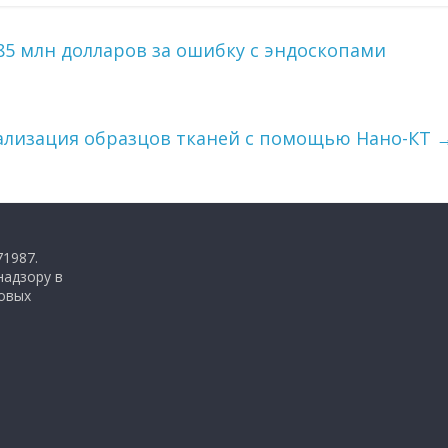
85 млн долларов за ошибку с эндоскопами
ализация образцов тканей с помощью Нано-КТ
71987.
надзору в
совых