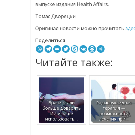
выпуске издания Health Affairs.
Томас Дворецки
Оригинал новости можно прочитать
зде
Поделиться
Читайте также:
Врачи стали
Радионуклидная
больше доверять
терапия —
ИИ и чаще
возможности
использовать…
лечения при…