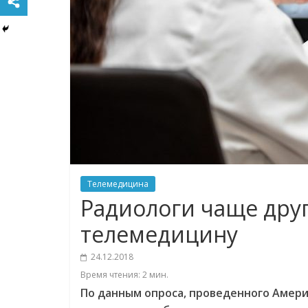
Телемедицина
Радиологи чаще дру
телемедицину
24.12.2018
Время чтения:
2
мин.
По
данным
опроса
,
проведенного
Амери