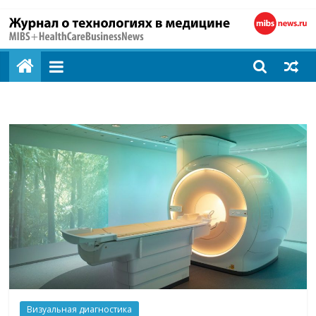
MIBS
+
HealthCareBusines
Технологии
на
страже
здоровья
Визуальная диагностика