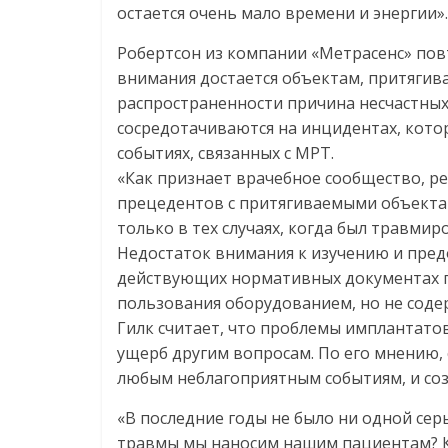
остается очень мало времени и энергии».
Робертсон из компании «Метрасенс» повт
внимания достается объектам, притягив
распространенности причина несчастных 
сосредотачиваются на инцидентах, котор
событиях, связанных с МРТ.
«Как признает врачебное сообщество, р
прецедентов с притягиваемыми объектами
только в тех случаях, когда был травмир
Недостаток внимания к изучению и пред
действующих нормативных документах п
пользования оборудованием, но не соде
Гилк считает, что проблемы имплантатов,
ущерб другим вопросам. По его мнению, 
любым неблагоприятным событиям, и соз
«В последние годы не было ни одной сер
травмы мы наносим нашим пациентам? К