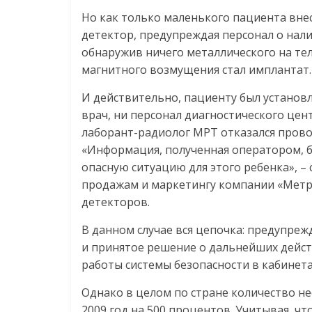
Но как только маленького пациента вне
детектор, предупреждая персонал о нали
обнаружив ничего металлического на те
магнитного возмущения стал имплантат.
И действительно, пациенту был установ
врач, ни персонал диагностического цен
лаборант-радиолог МРТ отказался прово
«Информация, полученная оператором, 
опасную ситуацию для этого ребенка», –
продажам и маркетингу компании «Метра
детекторов.
В данном случае вся цепочка: предупре
и принятое решение о дальнейших дейст
работы системы безопасности в кабинет
Однако в целом по стране количество нес
2009 год на 500 процентов. Учитывая, ч