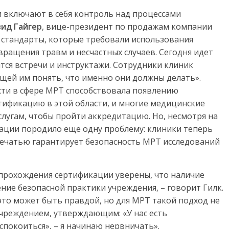
включают в себя контроль над процессами
ид Гайгер
, вице-президент по продажам компании
ел стандарты, которые требовали использования
ращения травм и несчастных случаев. Сегодня идет
тся встречи и инструктажи. Сотрудники клиник
ей им понять, что именно они должны делать».
сти в сфере МРТ способствовала появлению
тификацию в этой области, и многие медицинские
слугам, чтобы пройти аккредитацию. Но, несмотря на
ации породило еще одну проблему: клиники теперь
 печатью гарантирует безопасность МРТ исследований
прохождения сертификации уверены, что наличие
ние безопасной практики учреждения, – говорит Гилк.
 это может быть правдой, но для МРТ такой подход не
 учреждением, утверждающим: «У нас есть
спокоиться», – я начинаю нервничать».