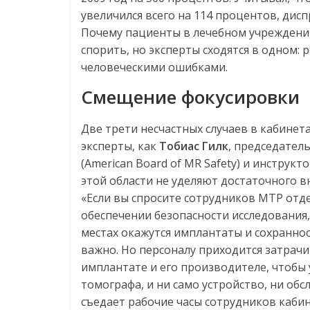
увеличился всего на 114 процентов, дис
Почему пациенты в лечебном учреждени
спорить, но эксперты сходятся в одном: 
человеческими ошибками.
Смещение фокусировки
Две трети несчастных случаев в кабинет
эксперты, как
Тобиас Гилк
, председател
(American Board of MR Safety) и инструк
этой области не уделяют достаточного 
«Если вы спросите сотрудников МТР отде
обеспечении безопасности исследования, 
местах окажутся имплантаты и сохраннос
важно. Но персоналу приходится затрач
имплантате и его производителе, чтобы 
томографа, и ни само устройство, ни об
съедает рабочие часы сотрудников каби