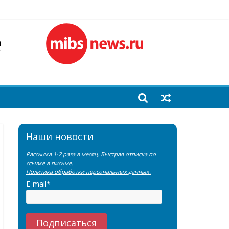
лочной железы
еренции SNMMI
емы?
Наши новости
Рассылка 1-2 раза в месяц. Быстрая отписка по
ссылке в письме.
Политика обработки персональных данных.
E-mail*