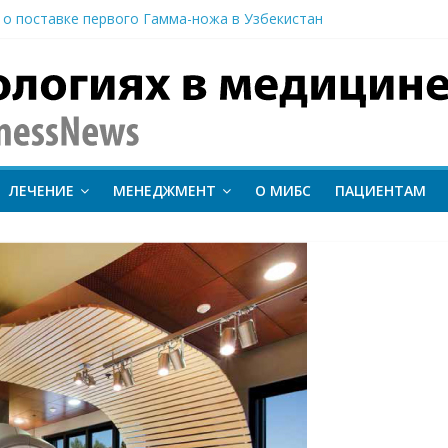
 о поставке первого Гамма-ножа в Узбекистан
 линии лечения метастатического трижды негативного рака мо
вание метода протонной терапии ConformalFLASH на пациентах
-КТ и новый этап развития ядерной медицины: результаты конф
иентам важно следить за состоянием сердечно-сосудистой сист
inessNews
ЛЕЧЕНИЕ
МЕНЕДЖМЕНТ
О МИБС
ПАЦИЕНТАМ