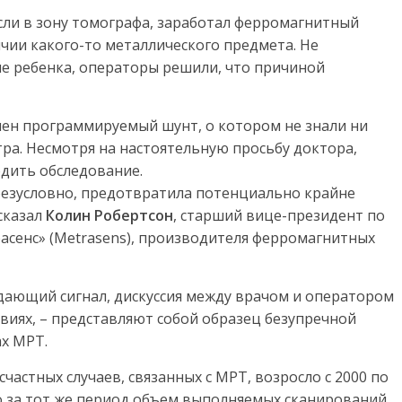
сли в зону томографа, заработал ферромагнитный
чии какого-то металлического предмета. Не
ле ребенка, операторы решили, что причиной
лен программируемый шунт, о котором не знали ни
тра. Несмотря на настоятельную просьбу доктора,
дить обследование.
безусловно, предотвратила потенциально крайне
 сказал
Колин Робертсон
, старший вице-президент по
сенс» (Metrasens), производителя ферромагнитных
ждающий сигнал, дискуссия между врачом и оператором
виях, – представляют собой образец безупречной
ах МРТ.
частных случаев, связанных с МРТ, возросло с 2000 по
то за тот же период объем выполняемых сканирований