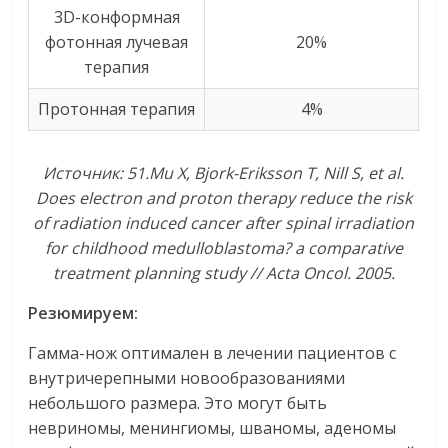
3D-конформная
фотонная лучевая
20%
терапия
Протонная терапия
4%
Источник
: 51.Mu X, Bjork-Eriksson T, Nill S, et al.
Does electron and proton therapy reduce the risk
of radiation induced cancer after spinal irradiation
for childhood medulloblastoma? a comparative
treatment planning study // Acta Oncol.
2005.
Резюмируем:
Гамма-нож оптимален в лечении пациентов с
внутричерепными новообразованиями
небольшого размера. Это могут быть
невриномы, менингиомы, шваномы, аденомы