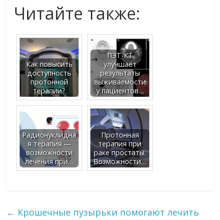
Читайте также:
ПЭТ-КТ
Как повысить
улучшает
доступность
результаты
протонной
выживаемости
терапии?
у пациентов…
Радионуклидна
Протонная
я терапия —
терапия при
возможности
раке простаты.
лечения при…
Возможности…
←
Крошечные пузырьки помогают лечить