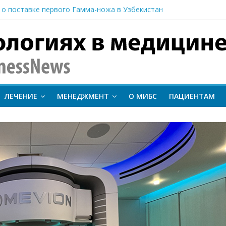
 о поставке первого Гамма-ножа в Узбекистан
 линии лечения метастатического трижды негативного рака мо
вание метода протонной терапии ConformalFLASH на пациентах
-КТ и новый этап развития ядерной медицины: результаты конф
иентам важно следить за состоянием сердечно-сосудистой сист
inessNews
ЛЕЧЕНИЕ
МЕНЕДЖМЕНТ
О МИБС
ПАЦИЕНТАМ