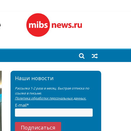
лочной железы
еренции SNMMI
емы?
Наши новости
Рассылка 1-2 раза в месяц. Быстрая отписка по
ссылке в письме.
Политика обработки персональных данных.
E-mail*