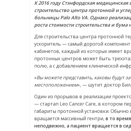
К 2016 году Стэнфордская медицинская
строительство центра протонной и угл
больницы Palo Alto VA. Однако реализа
роста стоимости строительства и бума
Для строительства центра протонной те
ускоритель — самый дорогой компонент 
кабинетов, каждый из которых имеет в
протонных центров может быть трехэта
полю, а с добавлением клинической инф
«
Вы можете представить, каковы будут за
местоположением
», — шутит доктор Билл
Один из прорывов в реализации проект
— стартап Leo Cancer Care, в котором п
габариты протонной установки. Обычно 
вращается массивный гентри,
в то врем
неподвижно, а пациент вращается в с