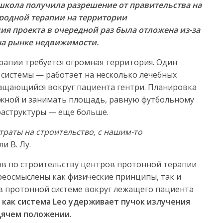
 школа получила разрешение от правительства на
еродной терапии на территории
ция проекта в очередной раз была отложена из-за
 на рынке недвижимости.
рапии требуется огромная территория. Один
системы — работает на несколько лечебных
ращающийся вокруг пациента гентри. Планировка
жной и занимать площадь, равную футбольному
раструктуры — еще больше.
траты на строительство, с нашим-то
и В. Лу.
ов по строительству центров протонной терапии
ереосмыслены как физические принципы, так и
в протонной системе вокруг лежащего пациента
я как система Leo удерживает пучок излучения
идячем положении
.