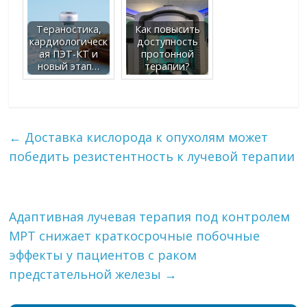
Тераностика,
Как повысить
кардиологическ
доступность
ая ПЭТ-КТ и
протонной
новый этап…
терапии?
←
Доставка кислорода к опухолям может
победить резистентность к лучевой терапии
Адаптивная лучевая терапия под контролем
МРТ снижает краткосрочные побочные
эффекты у пациентов с раком
предстательной железы
→