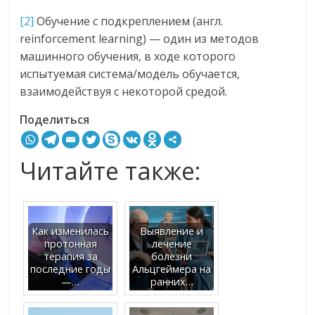
[2]
Обучение с подкреплением (англ.
reinforcement learning) — один из методов
машинного обучения, в ходе которого
испытуемая система/модель обучается,
взаимодействуя с некоторой средой.
Поделиться
Читайте также:
Как изменилась
Выявление и
протонная
лечение
терапия за
болезни
последние годы
Альцгеймера на
—…
ранних…