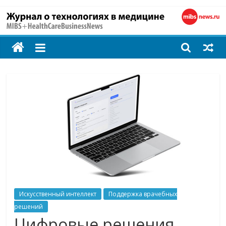
MIBS
+
HealthCareBusines
Технологии
на
страже
здоровья
Искусственный интеллект
Поддержка врачебных
решений
Цифровые решения