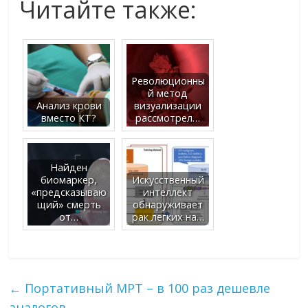
Читайте также:
Революционны
й метод
Анализ крови
визуализации
вместо КТ?
рассмотрел…
Найден
биомаркер,
Искусственный
«предсказываю
интеллект
щий» смерть
обнаруживает
от…
рак легких на…
←
Портативный МРТ – в 100 раз дешевле
аналогов