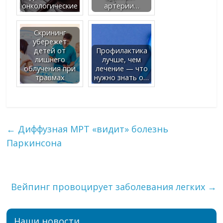
онкологические
артерии…
Скрининг
убережет
детей от
Профилактика
лишнего
лучше, чем
облучения при
лечение — что
травмах
нужно знать о…
←
Диффузная МРТ «видит» болезнь
Паркинсона
Вейпинг провоцирует заболевания легких
→
Наши новости