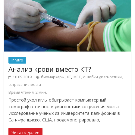
In vitro
Анализ крови вместо КТ?
,
,
,
,
10.09.2019
биомаркеры
КТ
МРТ
ошибки диагностики
сотрясение мозга
Время чтения:
2
мин.
Простой укол иглы обыгрывает компьютерный
томограф в точности диагностики сотрясения мозга.
Исследование ученых из Университета Калифорнии в
Сан-Франциско, США, продемонстрировало,
Читать далее