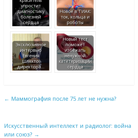
краситель
упростит
диагностику
Новое в ТИАК:
болезней
ток, кольца и
сердца
роботы
Новый тест
Эксклюзивное
поможет
интервью
избежать
Евгения
ненужной
Шляхто,
катетеризации
директора…
сердца
←
Маммография после 75 лет не нужна?
Искусственный интеллект и радиолог: война
или союз?
→