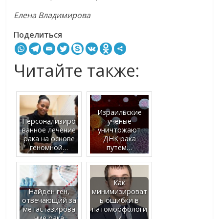
Елена Владимирова
Поделиться
Читайте также:
Израильские
Персонализиро
ученые
ванное лечение
уничтожают
рака на основе
ДНК рака
геномной…
путем…
Как
Найден ген,
минимизироват
отвечающий за
ь ошибки в
метастазирова
патоморфологи
ние рака
и