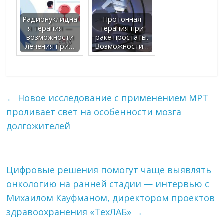
Радионуклидна
Протонная
я терапия —
терапия при
возможности
раке простаты.
лечения при…
Возможности…
←
Новое исследование с применением МРТ
проливает свет на особенности мозга
долгожителей
Цифровые решения помогут чаще выявлять
онкологию на ранней стадии — интервью с
Михаилом Кауфманом, директором проектов
здравоохранения «ТехЛАБ»
→