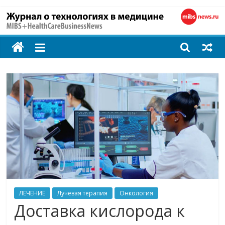
MIBS
+
HealthCareBusines
Технологии
на
страже
здоровья
ЛЕЧЕНИЕ
Лучевая терапия
Онкология
Доставка кислорода к