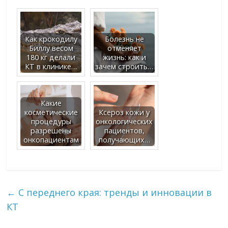
Как крокодилу
Болезнь не
Биллу весом
отменяет
180 кг делали
жизнь: как и
КТ в клинике…
зачем строить…
Какие
косметические
Ксероз кожи у
процедуры
онкологических
разрешены
пациентов,
онкопациентам
получающих…
←
С переднего края: тренды и инновации в
КТ