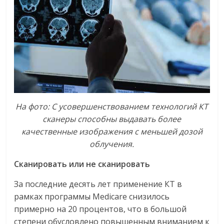
На
фото:
С
усовершенствованием
технологий
КТ
сканеры
способны
выдавать
более
качественные
изображения
с
меньшей
дозой
облучения.
Сканировать
или
не
сканировать
За последние десять лет применение КТ в
рамках программы Medicare снизилось
примерно на 20 процентов, что в большой
степени обусловлено повышенным вниманием к