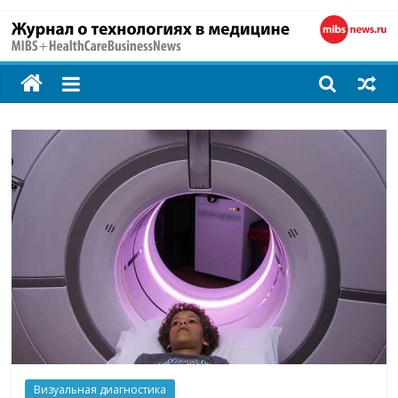
MIBS
+
HealthCareBusines
Технологии
на
страже
здоровья
Визуальная диагностика