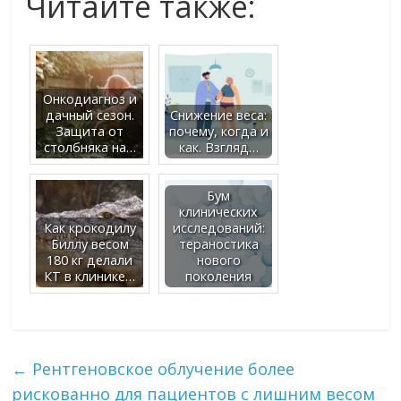
Читайте также:
Онкодиагноз и
дачный сезон.
Снижение веса:
Защита от
почему, когда и
столбняка на…
как. Взгляд…
Бум
клинических
Как крокодилу
исследований:
Биллу весом
тераностика
180 кг делали
нового
КТ в клинике…
поколения
←
Рентгеновское облучение более
рискованно для пациентов с лишним весом