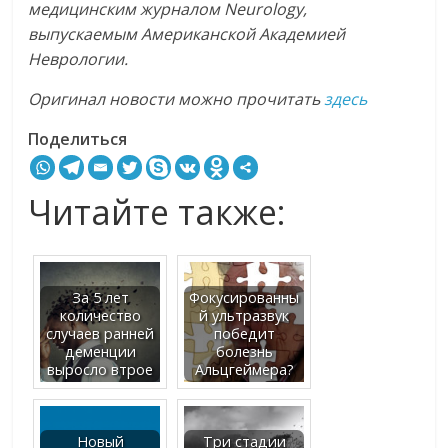
медицинским журналом Neurology,
выпускаемым Американской Академией
Неврологии.
Оригинал новости можно прочитать
здесь
Поделиться
Читайте также:
За 5 лет
Фокусированны
количество
й ультразвук
случаев ранней
победит
деменции
болезнь
выросло втрое
Альцгеймера?
Новый
Три стадии