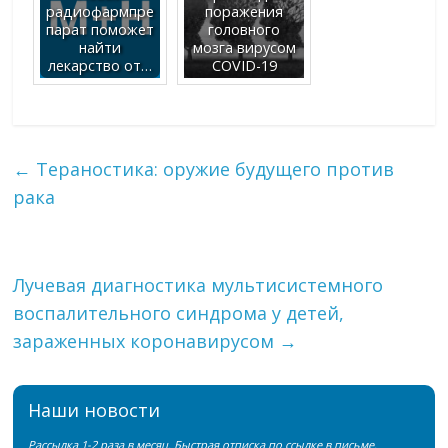
радиофармпре
поражения
парат поможет
головного
найти
мозга вирусом
лекарство от…
COVID-19
←
Тераностика: оружие будущего против
рака
Лучевая диагностика мультисистемного
воспалительного синдрома у детей,
зараженных коронавирусом
→
Наши новости
Рассылка 1-2 раза в месяц. Быстрая отписка по ссылке в письме.