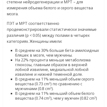
степени нейродегенерации и МРТ – для
измерения объема белого и серого вещества
мозга.
ПЭТ и МРТ соответственно
продемонстрировали статистически значимые
различия (p < 0.05) между полами в четырех
категориях. Женщины имели:
В среднем на 30% больше бета-амилоидных
бляшек в мозге, чем мужчины.
На 22% процента меньше метаболизма
глюкозы, главным образом в верхней
лобной извилине, медиальной лобной
извилине и нижней теменной доле.
В среднем на 11% меньший объем серого
вещества (0.73 cm
) по сравнению с
3
мужчинами (0.8 cm
).
3
В среднем на 11% меньший объем белого
вещества (0.74 cm
), чем у мужчин (0.82 cm
)
3
3