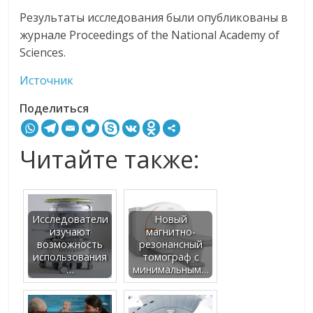
Результаты исследования были опубликованы в
журнале Proceedings of the National Academy of
Sciences.
Источник
Поделиться
Читайте также:
Исследователи
Новый
изучают
магнитно-
возможность
резонансный
использования
томограф с
…
минимальным…