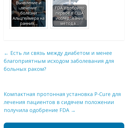
Выявление и
лечение
FDA одобрило
болезни
первое в США
Альцгеймера на
исследование
ранних…
метода…
←
Есть ли связь между диабетом и менее
благоприятным исходом заболевания для
больных раком?
Компактная протонная установка P-Cure для
лечения пациентов в сидячем положении
получила одобрение FDA
→