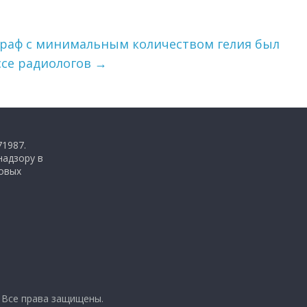
раф с минимальным количеством гелия был
ссе радиологов
→
71987.
надзору в
совых
. Все права защищены.