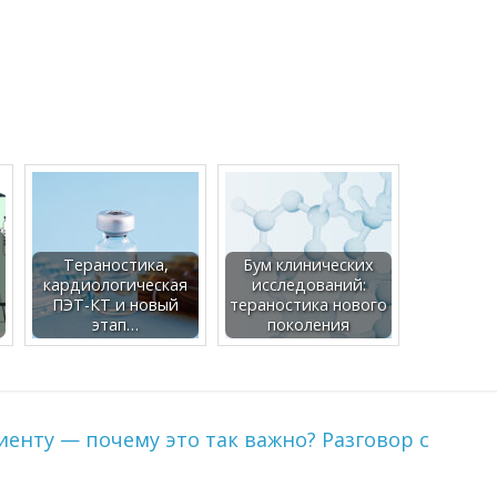
Тераностика,
Бум клинических
кардиологическая
исследований:
ПЭТ-КТ и новый
тераностика нового
этап…
поколения
нту — почему это так важно? Разговор с