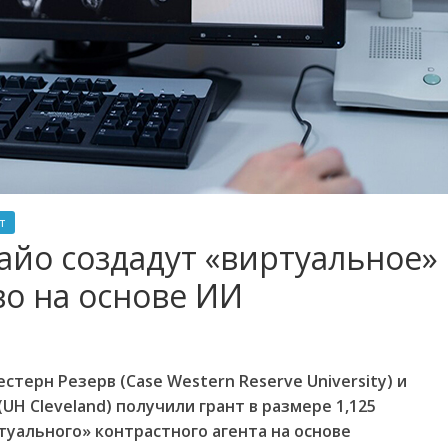
т
айо создадут «виртуальное»
о на основе ИИ
терн Резерв (Case Western Reserve University) и
H Cleveland) получили грант в размере 1,125
туального» контрастного агента на основе