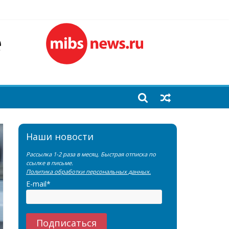
лочной железы
еренции SNMMI
емы?
Наши новости
Рассылка 1-2 раза в месяц. Быстрая отписка по
ссылке в письме.
Политика обработки персональных данных.
E-mail*