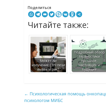
Поделиться
Читайте также:
Подробный обзор
тераностики:
Может ли
прошлое,
излучение СВЧ печи
настоящее и
вызвать рак?
будущее
←
Психологическая помощь онкопацие
психологом МИБС