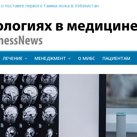
 о поставке первого Гамма-ножа в Узбекистан
 линии лечения метастатического трижды негативного рака мо
вание метода протонной терапии ConformalFLASH на пациентах
-КТ и новый этап развития ядерной медицины: результаты конф
иентам важно следить за состоянием сердечно-сосудистой сист
inessNews
ЛЕЧЕНИЕ
МЕНЕДЖМЕНТ
О МИБС
ПАЦИЕНТАМ