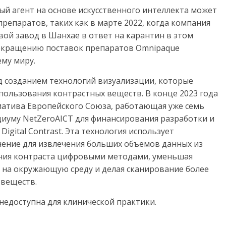
ый агент на основе искусственного интеллекта может
епаратов, таких как в марте 2022, когда компания
вой завод в Шанхае в ответ на карантин в этом
прекращению поставок препаратов Omnipaque
ему миру.
д созданием технологий визуализации, которые
пользования контрастных веществ. В конце 2023 года
циатива Европейского Союза, работающая уже семь
циуму NetZeroAICT для финансирования разработки и
gital Contrast. Эта т
ехнология использует
учение для извлечения больших объемов данных из
ания контраста цифровыми методами, уменьшая
на окружающую среду и делая сканирование более
 веществ.
недоступна для клинической практики.