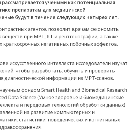
я рассматривается учеными как потенциальная
тике препаратам для медицинской
ченые будут в течение следующих четырех лет.
контрастных агентов позволит врачам сэкономить
 веществ при МРТ, КТ и рентгенографии, а также
их краткосрочных негативных побочных эффектов,
нове искусственного интеллекта исследователи изучат
ений, чтобы разработать, обучить и проверить
я диагностической информации из МРТ-сканов.
аучным фондом Smart Health and Biomedical Research
Advanced Data Science (Умное здоровье и биомедицинские
теллекта и передовых технологий обработки данных)
авленной на развитие компьютерных и
атики, статистики, поведенческих и когнитивных
здравоохранения.