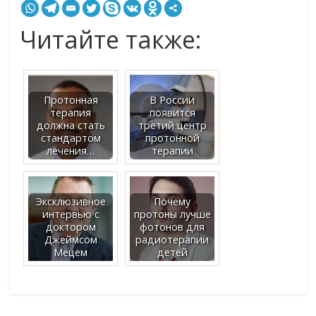
Читайте также:
Протонная
В России
терапия
появится
должна стать
третий центр
стандартом
протонной
лечения…
терапии
Эксклюзивное
Почему
интервью с
протоны лучше
доктором
фотонов для
Джеймсом
радиотерапии
Мецем
детей