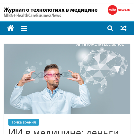
MIBS
+
HealthCareBusines
Технологии
на
страже
здоровья
Точка зрения
ИИ в медицине: деньги