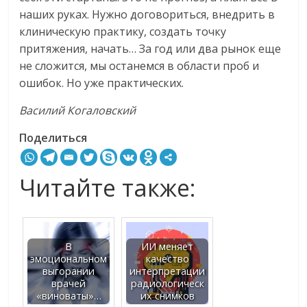
наших руках. Нужно договориться, внедрить в
клиническую практику, создать точку
притяжения, начать… За год или два рынок еще
не сложится, мы останемся в области проб и
ошибок. Но уже практических.
Василий Когаловский
Поделиться
Читайте также:
В
ИИ меняет
эмоциональном
качество
выгорании
интерпретации
врачей
радиологическ
«виноваты»…
их снимков