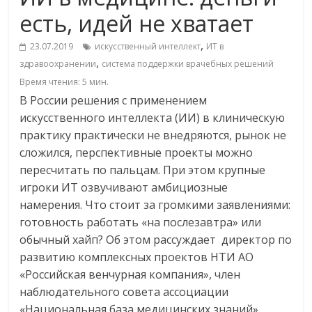
есть, идей не хватает
,
23.07.2019
искусственный интеллект
ИТ в
,
здравоохранении
система поддержки врачебных решений
Время чтения:
5
мин.
В России решения с применением
искусственного интеллекта (ИИ) в клиническую
практику практически не внедряются, рынок не
сложился, перспективные проекты можно
пересчитать по пальцам. При этом крупные
игроки ИТ озвучивают амбициозные
намерения. Что стоит за громкими заявлениями:
готовность работать «на послезавтра» или
обычный хайп? Об этом рассуждает директор по
развитию комплексных проектов НТИ АО
«Российская венчурная компания», член
наблюдательного совета ассоциации
«Национальная база медицинских знаний»