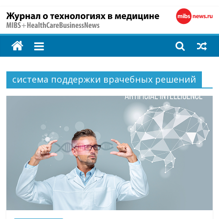
MIBS
+
система поддержки врачебных решений
HealthCareBusines
Технологии
на
страже
здоровья