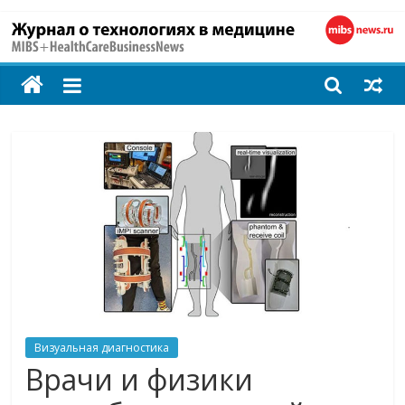
MIBS
+
HealthCareBusines
Технологии
на
страже
здоровья
Визуальная диагностика
Врачи и физики