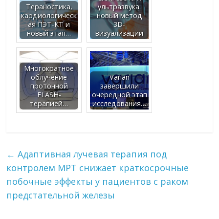
Тераностика,
ультразвука:
кардиологическ
новый метод
ая ПЭТ-КТ и
3D-
новый этап…
визуализации
Многократное
облучение
Varian
протонной
завершили
FLASH-
очередной этап
терапией…
исследования…
←
Адаптивная лучевая терапия под
контролем МРТ снижает краткосрочные
побочные эффекты у пациентов с раком
предстательной железы