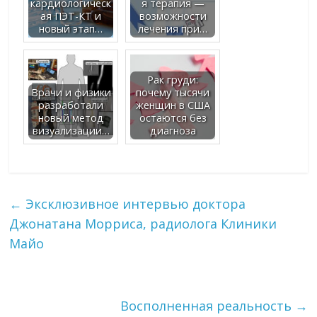
кардиологическ
я терапия —
ая ПЭТ-КТ и
возможности
новый этап…
лечения при…
Рак груди:
Врачи и физики
почему тысячи
разработали
женщин в США
новый метод
остаются без
визуализации…
диагноза
←
Эксклюзивное интервью доктора
Джонатана Морриса, радиолога Клиники
Майо
Восполненная реальность
→