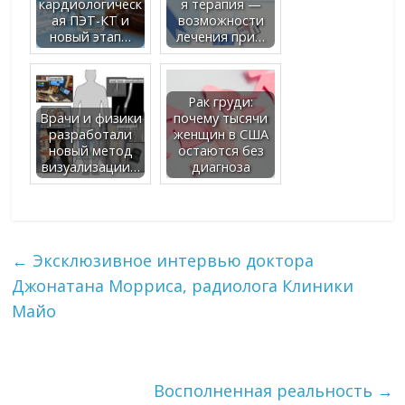
кардиологическ
я терапия —
ая ПЭТ-КТ и
возможности
новый этап…
лечения при…
Рак груди:
Врачи и физики
почему тысячи
разработали
женщин в США
новый метод
остаются без
визуализации…
диагноза
←
Эксклюзивное интервью доктора
Джонатана Морриса, радиолога Клиники
Майо
Восполненная реальность
→