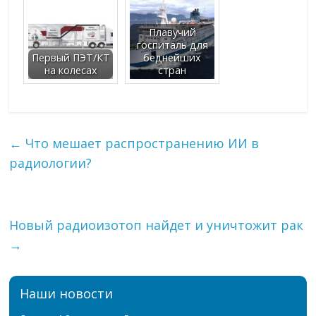
Плавучий
госпиталь для
Первый ПЭТ/КТ
беднейших
на колесах
стран
←
Что мешает распространению ИИ в
радиологии?
Новый радиоизотоп найдет и уничтожит рак
→
Наши новости