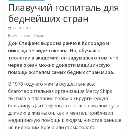
Плавучий госпиталь для
беднейших стран
22.01.2019
Время чтения:
6
мин.
Дон
Стефенс
вырос
на
ранчо
в
Колорадо
и
никогда
не
видел
океана
.
Но
,
обучаясь
теологии
в
академии
,
он
задумался
о
том
,
что
через
океан
можно
донести
медицинскую
помощь
жителям
самых
бедных
стран
мира
.
В 1978 году его мечта осуществилась:
благотворительная организация Mercy Ships
пустила в плавание первую хирургическую
больницу. Для Стефенса это стало началом пути
длиною в жизнь: он, как и мечтал, приблизил
медицинскую помощь к людям, никогда раньше
не видевшим врача или стоматолога.