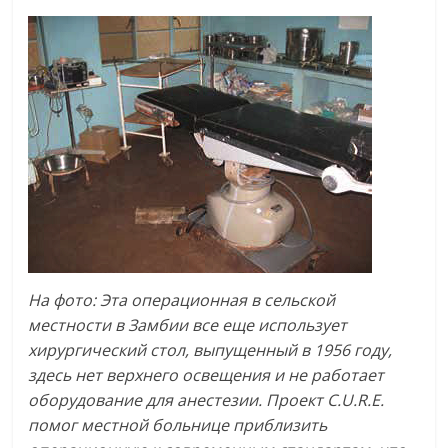
На
фото
:
Эта
операционная
в
сельской
местности
в
Замбии
все
еще
использует
хирургический
стол
,
выпущенный
в
1956
году
,
здесь
нет
верхнего
освещения
и
не
работает
оборудование
для
анестезии
.
Проект
C.U.R.E.
помог
местной
больнице
приблизить