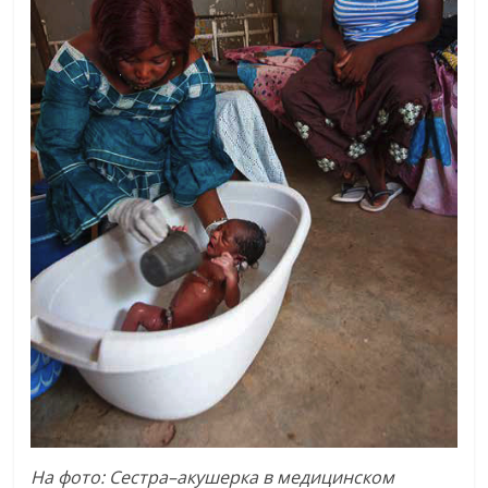
На
фото
:
Сестра
–
акушерка
в
медицинском