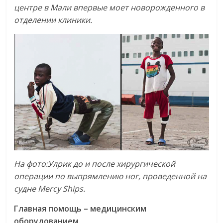
центре
в
Мали
впервые
моет
новорожденного
в
отделении
клиники
.
На
фото
:
Улрик
до
и
после
хирургической
операции
по
выпрямлению
ног
,
проведенной
на
судне
Mercy
Ships
.
Главная
помощь
–
медицинским
оборудованием