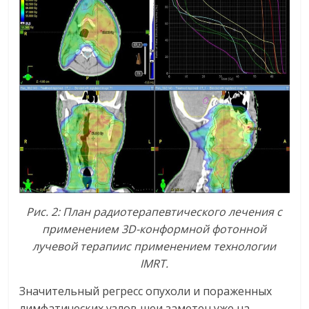
Рис. 2: План радиотерапевтического лечения с
применением 3
D-конформной фотонной
лучевой терапиис применением технологии
IMRT.
Значительный регресс опухоли и пораженных
лимфатических узлов шеи заметен уже на