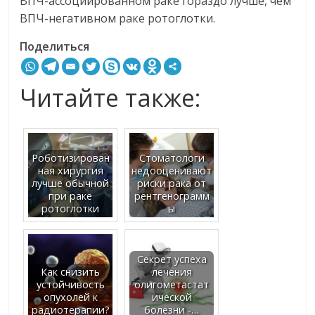
ВПЧ-ассоциированном раке гораздо лучше, чем
ВПЧ-негативном раке ротоглотки.
Поделиться
Читайте также:
Роботизирован
Стоматологи
ная хирургия
недооценивают
лучше обычной
риски рака от
при раке
рентгенограмм
ротоглотки
ы
Секрет успеха
Как снизить
лечения
устойчивость
олигометастат
опухолей к
ической
радиотерапии?
болезни -…