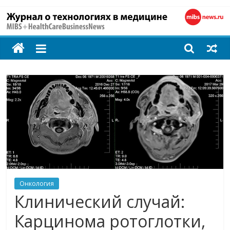
MIBS
+
HealthCareBusines
Технологии
на
страже
здоровья
Онкология
Клинический случай:
Карцинома ротоглотки,