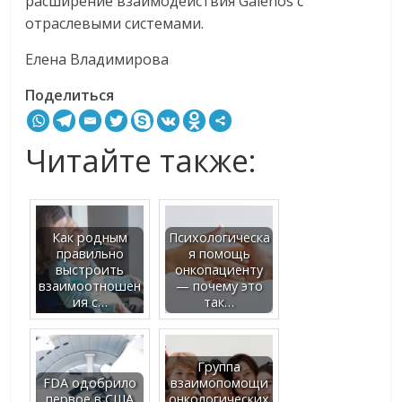
расширение взаимодействия Galenos с
отраслевыми системами.
Елена Владимирова
Поделиться
Читайте также:
Как родным
Психологическа
правильно
я помощь
выстроить
онкопациенту
взаимоотношен
— почему это
ия с…
так…
Группа
FDA одобрило
взаимопомощи
первое в США
онкологических